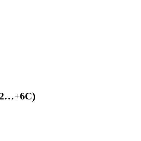
+2…+6С)