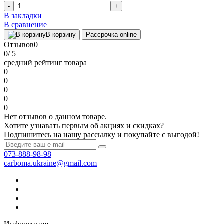
-
+
В закладки
В сравнение
В корзину
Рассрочка online
Отзывов
0
0
/ 5
средний рейтинг товара
0
0
0
0
0
Нет отзывов о данном товаре.
Хотите узнавать первым об акциях и скидках?
Подпишитесь на нашу рассылку и покупайте с выгодой!
073-888-98-98
carboma.ukraine@gmail.com