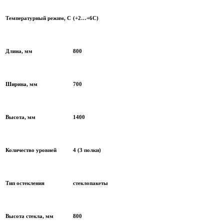
Температурный режим, С
(+2…+6С)
Длина, мм
800
Ширина, мм
700
Высота, мм
1400
Количество уровней
4 (3 полки)
Тип остекления
стеклопакеты
Высота стекла, мм
800