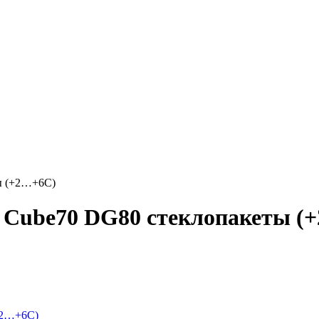
ы (+2…+6С)
x Cube70 DG80 стеклопакеты (