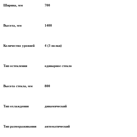
Ширина, мм
700
Высота, мм
1400
Количество уровней
4 (3 полки)
Тип остекления
одинарное стекло
Высота стекла, мм
800
Тип охлаждения
динамический
Тип размораживания
автоматический