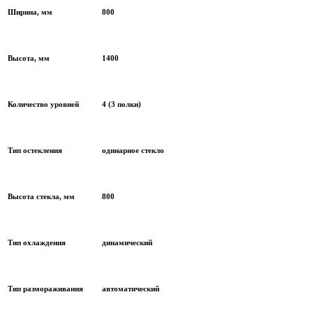
Ширина, мм
800
Высота, мм
1400
Количество уровней
4 (3 полки)
Тип остекления
одинарное стекло
Высота стекла, мм
800
Тип охлаждения
динамический
Тип размораживания
автоматический