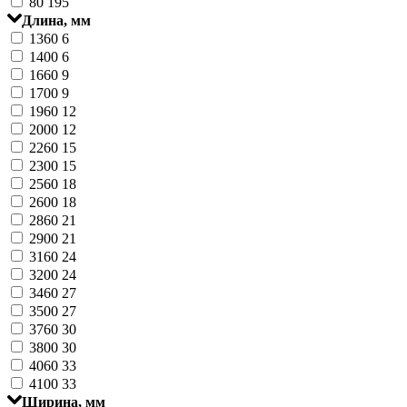
80
195
Длина, мм
1360
6
1400
6
1660
9
1700
9
1960
12
2000
12
2260
15
2300
15
2560
18
2600
18
2860
21
2900
21
3160
24
3200
24
3460
27
3500
27
3760
30
3800
30
4060
33
4100
33
Ширина, мм