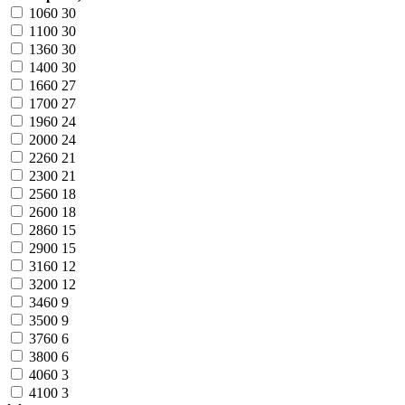
1060
30
1100
30
1360
30
1400
30
1660
27
1700
27
1960
24
2000
24
2260
21
2300
21
2560
18
2600
18
2860
15
2900
15
3160
12
3200
12
3460
9
3500
9
3760
6
3800
6
4060
3
4100
3