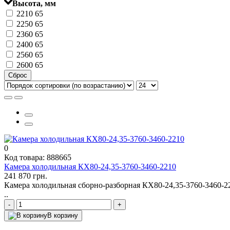
Высота, мм
2210
65
2250
65
2360
65
2400
65
2560
65
2600
65
Сброс
0
Код товара: 888665
Камера холодильная КХ80-24,35-3760-3460-2210
241 870 грн.
Камера холодильная сборно-разборная КХ80-24,35-3760-3460-
..
-
+
В корзину