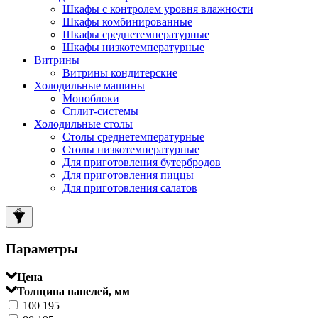
Шкафы с контролем уровня влажности
Шкафы комбинированные
Шкафы среднетемпературные
Шкафы низкотемпературные
Витрины
Витрины кондитерские
Холодильные машины
Моноблоки
Сплит-системы
Холодильные столы
Столы среднетемпературные
Столы низкотемпературные
Для приготовления бутербродов
Для приготовления пиццы
Для приготовления салатов
Параметры
Цена
Толщина панелей, мм
100
195